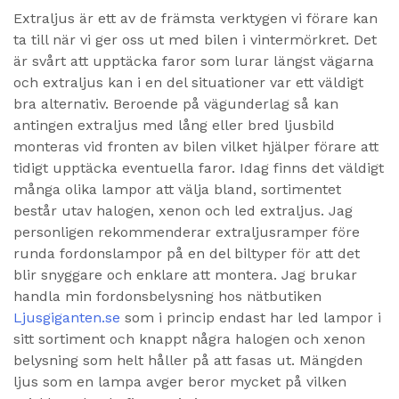
Extraljus är ett av de främsta verktygen vi förare kan
ta till när vi ger oss ut med bilen i vintermörkret. Det
är svårt att upptäcka faror som lurar längst vägarna
och extraljus kan i en del situationer var ett väldigt
bra alternativ. Beroende på vägunderlag så kan
antingen extraljus med lång eller bred ljusbild
monteras vid fronten av bilen vilket hjälper förare att
tidigt upptäcka eventuella faror. Idag finns det väldigt
många olika lampor att välja bland, sortimentet
består utav halogen, xenon och led extraljus. Jag
personligen rekommenderar extraljusramper före
runda fordonslampor på en del biltyper för att det
blir snyggare och enklare att montera. Jag brukar
handla min fordonsbelysning hos nätbutiken
Ljusgiganten.se
som i princip endast har led lampor i
sitt sortiment och knappt några halogen och xenon
belysning som helt håller på att fasas ut. Mängden
ljus som en lampa avger beror mycket på vilken