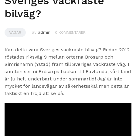
Sveriges vackraste
bilväg?
av
admin
VÄGAR
0 KOMMENTARER
Kan detta vara Sveriges vackraste bilväg? Redan 2012
röstades riksväg 9 mellan orterna Brösarp och
Simrishamn (Ystad) fram till Sveriges vackraste väg. I
snutten ser ni Brösarps backar till Ravlunda, vårt land
är ju helt underbart under sommartid! Jag är inte
mycket för landsvägar av säkerhetsskäl men detta är
faktiskt en fröjd att se på.