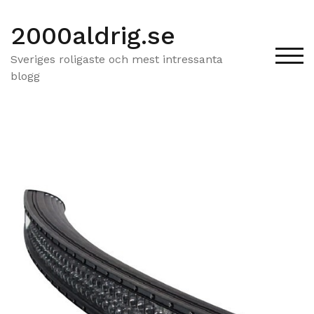
Hoppa
till
2000aldrig.se
innehåll
Sveriges roligaste och mest intressanta
SLÅ
blogg